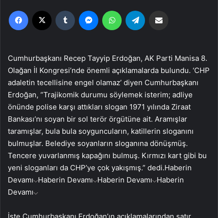
Facebook
X
Tumblr
Messenger
WhatsApp
Telegram
Email'den paylaş
Cumhurbaşkanı Recep Tayyip Erdoğan, AK Parti Manisa 8.
Olağan İl Kongresi’nde önemli açıklamalarda bulundu. ‘CHP
adaletin tecellisine engel olamaz’ diyen Cumhurbaşkanı
Erdoğan, “Trajikomik durumu söylemek isterim; adliye
önünde polise karşı attıkları slogan 1971 yılında Ziraat
Bankası’nı soyan bir sol terör örgütüne ait. Aramışlar
taramışlar, bula bula soyguncuların, katillerin sloganını
bulmuşlar. Belediye soyanların sloganına dönüşmüş.
Tencere yuvarlanmış kapağını bulmuş. Kırmızı kart gibi bu
yeni sloganları da CHP’ye çok yakışmış.” dedi.
Haberin
Devamı
Haberin Devamı
Haberin Devamı
Haberin
Devamı
İşte Cumhurbaşkanı Erdoğan’ın açıklamalarından satır