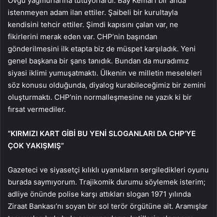
Övgü yağmurlarına tutuyorlardı. Bay Kemal’i bir anda
istenmeyen adam ilan ettiler. Şaibeli bir kurultayla
kendisini tehcir ettiler. Şimdi kapısını çalan var, ne
fikirlerini merak eden var. CHP’nin başından
gönderilmesini ilk etapta biz de müspet karşıladık. Yeni
genel başkana bir şans tanıdık. Bundan da muradımız
siyasi iklimi yumuşatmaktı. Ülkenin ve milletin meseleleri
söz konusu olduğunda, diyalog kurabileceğimiz bir zemini
oluşturmaktı. CHP’nin normalleşmesine ne yazık ki bir
fırsat vermediler.
“KIRMIZI KART GİBİ BU YENİ SLOGANLARI DA CHP’YE
ÇOK YAKIŞMIŞ”
Gazeteci ve siyasetçi kılıklı uyanıkların sergiledikleri oyunu
burada saymıyorum. Trajikomik durumu söylemek isterim;
adliye önünde polise karşı attıkları slogan 1971 yılında
Ziraat Bankası’nı soyan bir sol terör örgütüne ait. Aramışlar