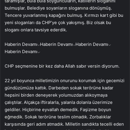
taramışlar, bula bula soyguncuların, katillerin sloganını
bulmuşlar. Belediye soyanların sloganına dönüşmüş.
Tencere yuvarlanmış kapağını bulmuş. Kırmızı kart gibi bu
yeni sloganları da CHP’ye çok yakışmış. Biz olsak bu
sloganı onlara tavsiye ederdik.
Haberin Devamı
Haberin Devamı
Haberin Devamı
Haberin Devamı
CHP seçmenine bir kez daha Allah sabır versin diyorum.
22 yıl boyunca milletimizin onurunu korumak için gecemizi
gündüzümüze kattık. Darbeden sokak terörüne kadar
hepsini birden deneyerek yolumuzdan alıkoymaya
çalıştılar. Alçakça iftiralarla, yalanla dolanla üzerimize
geldiler. Hiçbirine eyvallah demedik. Faşizme boyun
eğmedik. Sokak terörüne teslim olmadık. Zorbalıklar
karşısında geri adım atmadık. Milletin sandıkta tecelli eden