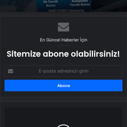
En Güncel Haberler İçin
Sitemize abone olabilirsiniz!
E-
posta
adresinizi
girin
ROKETSAN
Genel
Müdürü