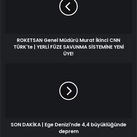
Murat
İkinci
CNN
TÜRK'te
|
YERLİ
ROKETSAN Genel Müdürü Murat İkinci CNN
FÜZE
SAVUNMA
TÜRK'te | YERLİ FÜZE SAVUNMA SİSTEMİNE YENİ
SİSTEMİNE
ÜYE!
YENİ
ÜYE!
SON
DAKİKA
|
Ege
Denizi'nde
4,4
büyüklüğünde
deprem
SON DAKİKA | Ege Denizi'nde 4,4 büyüklüğünde
deprem