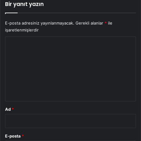
Bir yanıt yazın
E-posta adresiniz yayınlanmayacak.
Gerekli alanlar
*
ile
işaretlenmişlerdir
Y
o
r
u
m
*
Ad
*
E-posta
*