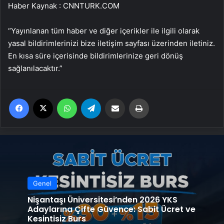
Haber Kaynak : CNNTURK.COM
“Yayınlanan tüm haber ve diğer içerikler ile ilgili olarak
yasal bildirimlerinizi bize iletişim sayfası üzerinden iletiniz.
En kısa süre içerisinde bildirimlerinize geri dönüş
sağlanılacaktır.”
Facebook
X
WhatsApp
Telegram
Email'den paylaş
Yaz
Genel
Nişantaşı Üniversitesi’nden 2026 YKS
Adaylarına Çifte Güvence: Sabit Ücret ve
Kesintisiz Burs