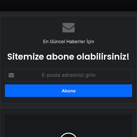
En Güncel Haberler İçin
Sitemize abone olabilirsiniz!
E-
posta
adresinizi
girin
Sahte
pasaport
şebekesi…
Pasaport