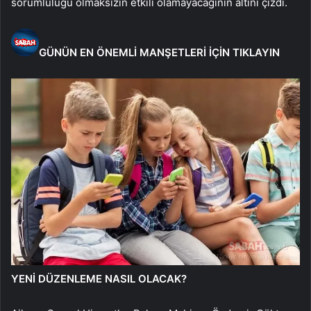
sorumluluğu olmaksızın etkili olamayacağının altını çizdi.
GÜNÜN EN ÖNEMLİ MANŞETLERİ İÇİN TIKLAYIN
YENİ DÜZENLEME NASIL OLACAK?