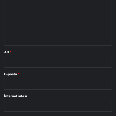
o
r
u
m
*
Ad
*
E-posta
*
İnternet sitesi