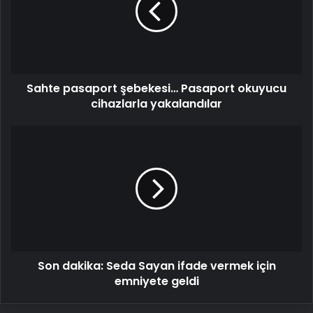
okuyucu
cihazlarla
yakalandılar
Sahte pasaport şebekesi… Pasaport okuyucu
cihazlarla yakalandılar
Son
dakika:
Seda
Sayan
ifade
vermek
için
emniyete
geldi
Son dakika: Seda Sayan ifade vermek için
emniyete geldi