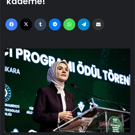
kademe!
Facebook
X
Tumblr
Messenger
WhatsApp
Telegram
Email'den paylaş