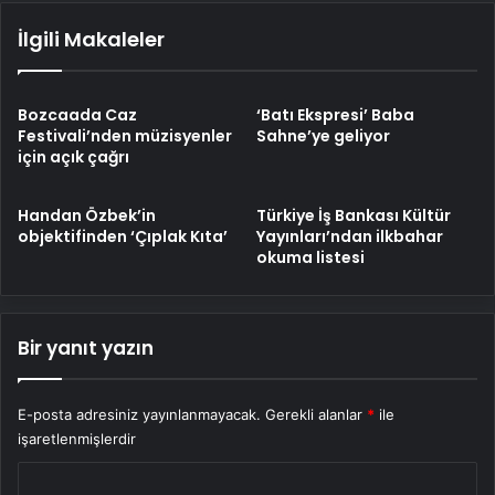
İlgili Makaleler
Bozcaada Caz
‘Batı Ekspresi’ Baba
Festivali’nden müzisyenler
Sahne’ye geliyor
için açık çağrı
Handan Özbek’in
Türkiye İş Bankası Kültür
objektifinden ‘Çıplak Kıta’
Yayınları’ndan ilkbahar
okuma listesi
Bir yanıt yazın
E-posta adresiniz yayınlanmayacak.
Gerekli alanlar
*
ile
işaretlenmişlerdir
Y