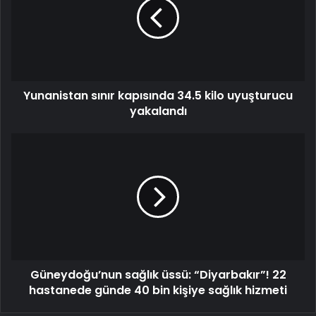
34.5
kilo
uyuşturucu
yakalandı
Yunanistan sınır kapısında 34.5 kilo uyuşturucu
yakalandı
Güneydoğu’nun
sağlık
üssü:
“Diyarbakır”!
22
hastanede
günde
40
bin
Güneydoğu’nun sağlık üssü: “Diyarbakır”! 22
kişiye
sağlık
hastanede günde 40 bin kişiye sağlık hizmeti
hizmeti