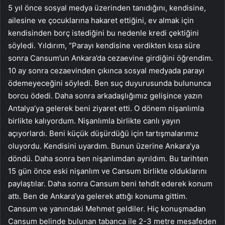
5 yıl önce sosyal medya üzerinden tanıdığını, kendisine,
ailesine ve çocuklarına hakaret ettiğini, ev almak için
kendisinden borç istediğini bu nedenle kredi çektiğini
söyledi. Yıldırım, “Parayı kendisine verdikten kısa süre
sonra Cansum’un Ankara’da cezaevine girdiğini öğrendim.
10 ay sonra cezaevinden çıkınca sosyal medyada parayı
ödemeyeceğini söyledi. Ben suç duyurusunda bulununca
borcu ödedi. Daha sonra arkadaşlığımız gelişince yazın
Antalya’ya gelerek beni ziyaret etti. O dönem nişanlımla
birlikte kalıyordum. Nişanlımla birlikte canlı yayın
açıyorlardı. Beni küçük düşürdüğü için tartışmalarımız
oluyordu. Kendisini uyardım. Bunun üzerine Ankara’ya
döndü. Daha sonra ben nişanlımdan ayrıldım. Bu tarihten
15 gün önce eski nişanlım ve Cansum birlikte olduklarını
paylaştılar. Daha sonra Cansum beni tehdit ederek konum
attı. Ben de Ankara’ya gelerek attığı konuma gittim.
Cansum ve yanındaki Mehmet geldiler. Hiç konuşmadan
Cansum belinde bulunan tabanca ile 2-3 metre mesafeden