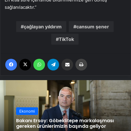
sağlanılacaktır.”
çağlayan yıldırım
cansum şener
TikTok
Facebook
X
WhatsApp
Telegram
Email'den paylaş
Yaz
Ekonomi
Bakanı Ersoy: Göbeklitepe markalaşması
gereken ürünlerimizin başında geliyor