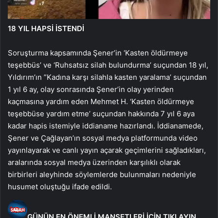
18 YIL HAPSİ İSTENDİ
Soruşturma kapsamında Şener’in ‘Kasten öldürmeye
teşebbüs’ ve ‘Ruhsatsız silah bulundurma’ suçundan 18 yıl,
Yıldırım’ın ”Kadına karşı silahla kasten yaralama’ suçundan
1 yıl 6 ay, olay sonrasında Şener’in olay yerinden
kaçmasına yardım eden Mehmet H. ‘Kasten öldürmeye
teşebbüse yardım etme’ suçundan hakkında 7 yıl 6 aya
kadar hapis istemiyle iddianame hazırlandı. İddianamede,
Şener ve Çağlayan’ın sosyal medya platformunda video
yayınlayarak ve canlı yayın açarak geçimlerini sağladıkları,
aralarında sosyal medya üzerinden karşılıklı olarak
birbirleri aleyhinde söylemlerde bulunmaları nedeniyle
husumet oluştuğu ifade edildi.
GÜNÜN EN ÖNEMLİ MANŞETLERİ İÇİN TIKLAYIN