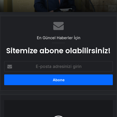
En Güncel Haberler İçin
Sitemize abone olabilirsiniz!
E-
posta
adresinizi
girin
Yunanistan
sınır
kapısında