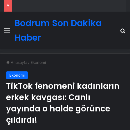
Bodrum Son Dakika
Menü
A
Haber
Anasayfa
/
Ekonomi
Ekonomi
TikTok fenomeni kadınların
erkek kavgası: Canlı
yayında o halde görünce
çıldırdı!