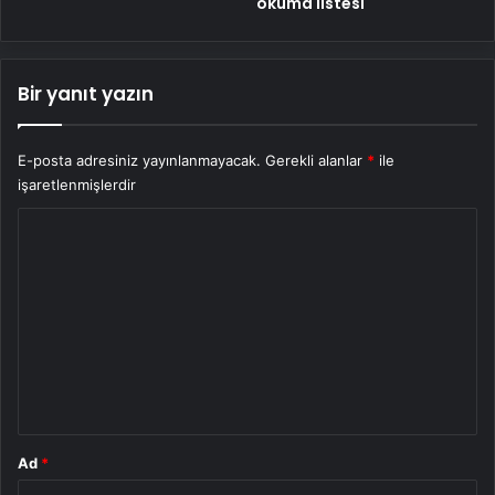
okuma listesi
Bir yanıt yazın
E-posta adresiniz yayınlanmayacak.
Gerekli alanlar
*
ile
işaretlenmişlerdir
Y
o
r
u
m
*
Ad
*