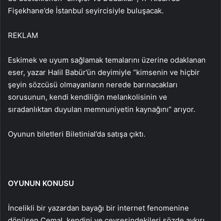
Fişekhane’de İstanbul seyircisiyle buluşacak.
REKLAM
Eskimek ve uyum sağlamak temalarını üzerine odaklanan
eser, yazar Halil Babür’ün deyimiyle “kimsenin ve hiçbir
şeyin sözcüsü olmayanların nerede barınacakları
sorusunun, kendi kendiliğin melankolisinin ve
sıradanlıktan duyulan memnuniyetin kaynağını” arıyor.
Oyunun biletleri Biletinial’da satışa çıktı.
OYUNUN KONUSU
İncelikli bir yazardan bayağı bir internet fenomenine
dönüşen Cemal, kendini ve çevresindekileri sözde aykırı