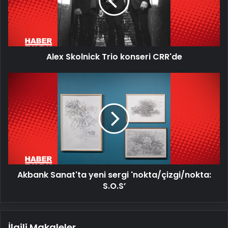
CRR'de
Alex Skolnick Trio konseri CRR'de
Akbank
Sanat'ta
yeni
sergi
'nokta/
çizgi/nokta:
S.O.S’
Akbank Sanat'ta yeni sergi 'nokta/çizgi/nokta:
S.O.S’
İlgili Makaleler