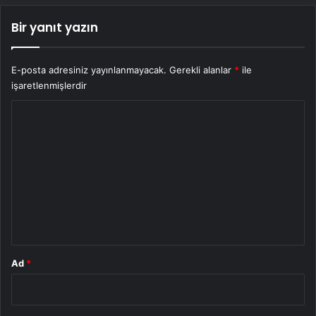
Bir yanıt yazın
E-posta adresiniz yayınlanmayacak.
Gerekli alanlar
*
ile
işaretlenmişlerdir
Y
o
r
u
m
*
Ad
*