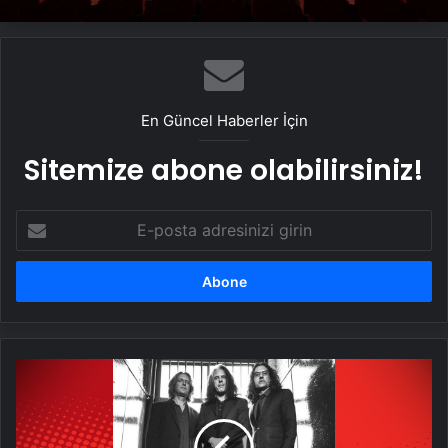
En Güncel Haberler İçin
Sitemize abone olabilirsiniz!
E-
posta
adresinizi
girin
Alex
Skolnick
Trio
konseri