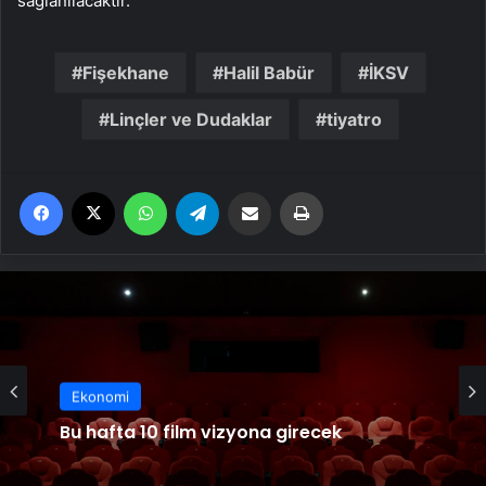
sağlanılacaktır.”
Fişekhane
Halil Babür
İKSV
Linçler ve Dudaklar
tiyatro
Facebook
X
WhatsApp
Telegram
Email'den paylaş
Yaz
Ekonomi
Bu hafta 10 film vizyona girecek