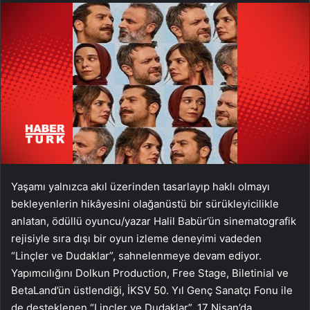
Yaşamı yalnızca akıl üzerinden tasarlayıp haklı olmayı
bekleyenlerin hikâyesini olağanüstü bir sürükleyicilikle
anlatan, ödüllü oyuncu/yazar Halil Babür’ün sinematografik
rejisiyle sıra dışı bir oyun izleme deneyimi vadeden
“Linçler ve Dudaklar”, sahnelenmeye devam ediyor.
Yapımcılığını Dolkun Production, Free Stage, Biletinial ve
BetaLand’ün üstlendiği, İKSV 50. Yıl Genç Sanatçı Fonu ile
de desteklenen “Linçler ve Dudaklar”, 17 Nisan’da