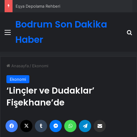
Eşya Depolama Rehberi
Bodrum Son Dakika
Menü
A
Haber
Anasayfa
/
Ekonomi
Ekonomi
‘Linçler ve Dudaklar’
Fişekhane’de
Facebook
X
Tumblr
Messenger
WhatsApp
Telegram
Email'den paylaş